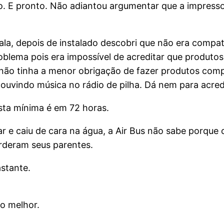
o. E pronto. Não adiantou argumentar que a impresso
a, depois de instalado descobri que não era compatí
roblema pois era impossível de acreditar que produt
 não tinha a menor obrigação de fazer produtos comp
e ouvindo música no rádio de pilha. Dá nem para acred
osta mínima é em 72 horas.
r e caiu de cara na água, a Air Bus não sabe porque c
erderam seus parentes.
stante.
o melhor.