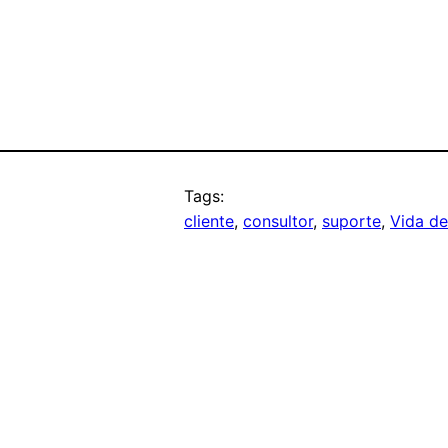
Tags:
cliente
, 
consultor
, 
suporte
, 
Vida de