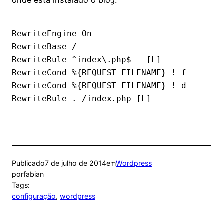
RewriteEngine On

RewriteBase /

RewriteRule ^index\.php$ - [L]

RewriteCond %{REQUEST_FILENAME} !-f

RewriteCond %{REQUEST_FILENAME} !-d

Publicado
7 de julho de 2014
em
Wordpress
por
fabian
Tags:
configuração
, 
wordpress